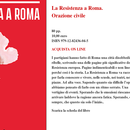
La Resistenza a Roma.
Orazione civile
80 pp.
10,00 euro
ISBN 979-12-82436-04-5
ACQUISTA ON LINE
I partigiani hanno fatto di Roma una città disobbedi
ribelle, scrivendo una delle pagine più significative de
Resistenza europea. Pagine indimenticabili e non line
perché così è la storia. La Resistenza a Roma va racc
per farla conoscere e vivere, nelle scuole, nei teatri, ne
piazze. Ad alta voce. Sapendo quanto sia difficile l’op
abbiamo pensato di farlo con un ritmo serrato. Una
vertigine di eventi. Sperando che le emozioni riescan
arrivare laddove la ragione ancora fatica. Sperando,
sempre, che questo sia solo l’inizio..
Scarica la scheda del libro