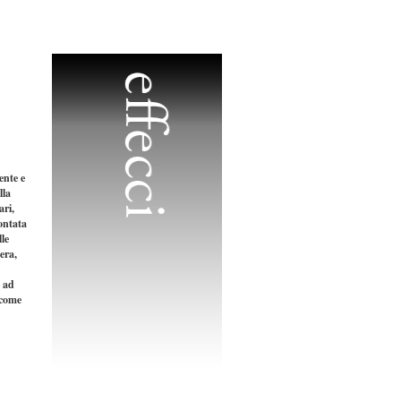
ente e
lla
ari,
ontata
lle
era,
o ad
 come